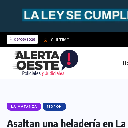
06/08/2026
Detuvieron a un joven acus
LO ULTIMO
Ho
LA MATANZA
MORÓN
Asaltan una heladería en L