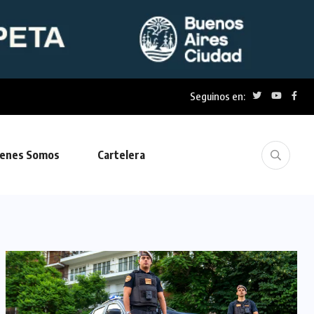
Seguinos en:
enes Somos
Cartelera