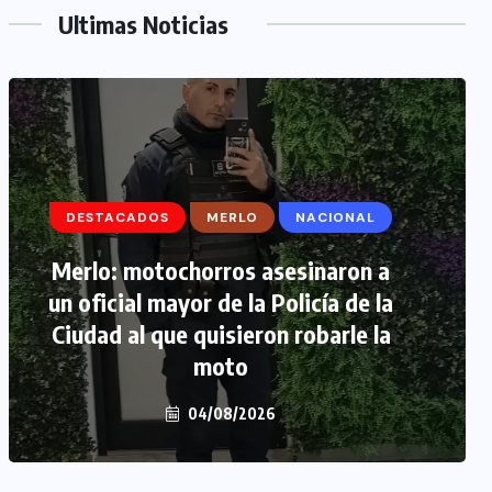
Ultimas Noticias
DESTACADOS
DESTACADOS
MERLO
MERLO
NACIONAL
MORÓN
Merlo: motochorros asesinaron a
Morón: se negó a declarar la
un oficial mayor de la Policía de la
funcionaria narco y seguirá
Ciudad al que quisieron robarle la
detenida camino a prisión
preventiva
moto
04/08/2026
04/08/2026