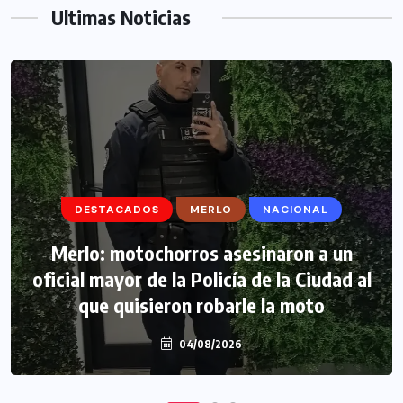
Ultimas Noticias
DESTACADOS
DESTACADOS
MERLO
MERLO
NACIONAL
MORÓN
Morón: se negó a declarar la funcionaria
Merlo: motochorros asesinaron a un
oficial mayor de la Policía de la Ciudad al
narco y seguirá detenida camino a
que quisieron robarle la moto
prisión preventiva
04/08/2026
04/08/2026