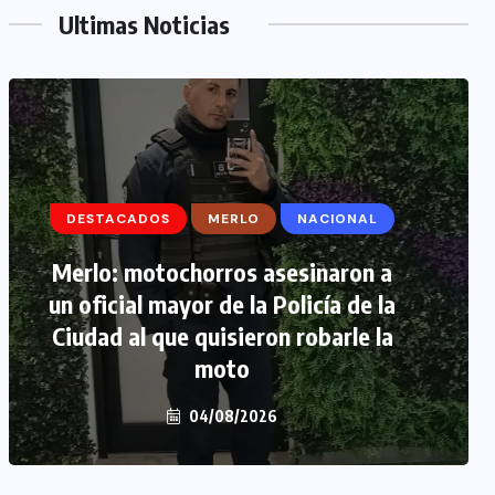
Ultimas Noticias
DESTACADOS
DESTACADOS
MERLO
MERLO
NACIONAL
MORÓN
Merlo: motochorros asesinaron a
Morón: se negó a declarar la
un oficial mayor de la Policía de la
funcionaria narco y seguirá
Ciudad al que quisieron robarle la
detenida camino a prisión
preventiva
moto
04/08/2026
04/08/2026