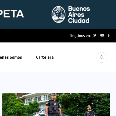
Seguinos en:
enes Somos
Cartelera