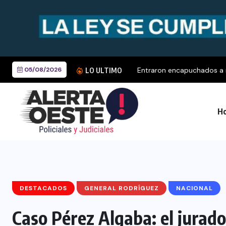
05/08/2026
Entraron encapuchados a r
LO ULTIMO
Ho
DESTACADOS
GENERAL RODRÍGUEZ
NACIONAL
Caso Pérez Algaba: el jurado