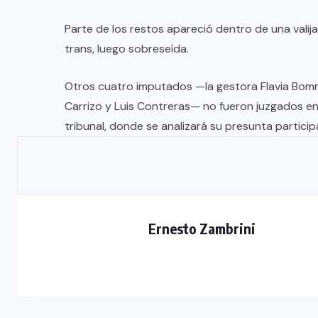
Parte de los restos apareció dentro de una val
trans, luego sobreseída.
Otros cuatro imputados —la gestora Flavia Bom
Carrizo y Luis Contreras— no fueron juzgados en 
tribunal, donde se analizará su presunta partic
DESTACADOS
MERLO
NACIONAL
Merlo: cayó un exgendarme
señalado como sicario del
comerciante chino asesinado en
Ernesto Zambrini
Carapachay
03/08/2026