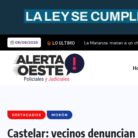
08/08/2026
La Matanza: matan a un cho
LO ULTIMO
Ho
DESTACADOS
MORÓN
Castelar: vecinos denuncian