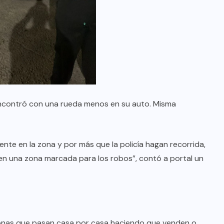
Merlo: motochorros asesinaron a
un oficial mayor de la Policía de la
Ciudad al que quisieron robarle la
moto
04/08/2026
 encontró con una rueda menos en su auto. Misma
te en la zona y por más que la policía hagan recorrida,
en una zona marcada para los robos”, contó a portal un
sonas que pasan casa por casa haciendo que venden o