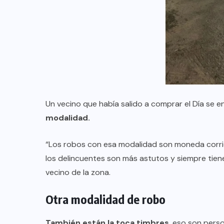
Merlo: cayó un exgendarme
señalado como sicario del
comerciante chino asesinado en
Carapachay
03/08/2026
Un vecino que había salido a comprar el Día se
modalidad.
“Los robos con esa modalidad son moneda corrien
los delincuentes son más astutos y siempre tien
vecino de la zona.
Otra modalidad de robo
También están la toca timbres
, eso son per