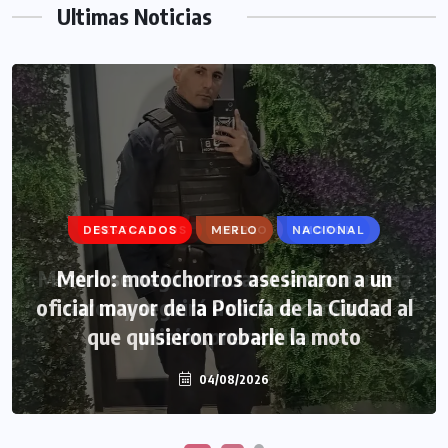
Ultimas Noticias
DESTACADOS
DESTACADOS
MERLO
MERLO
NACIONAL
MORÓN
Morón: se negó a declarar la funcionaria
Merlo: motochorros asesinaron a un
oficial mayor de la Policía de la Ciudad al
narco y seguirá detenida camino a
que quisieron robarle la moto
prisión preventiva
04/08/2026
04/08/2026