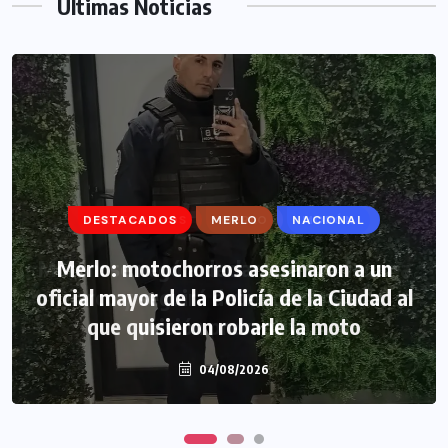
Ultimas Noticias
DESTACADOS
DESTACADOS
MERLO
MERLO
NACIONAL
MORÓN
Morón: se negó a declarar la funcionaria
Merlo: motochorros asesinaron a un
oficial mayor de la Policía de la Ciudad al
narco y seguirá detenida camino a
que quisieron robarle la moto
prisión preventiva
04/08/2026
04/08/2026