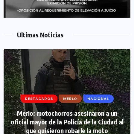
Ultimas Noticias
DESTACADOS
DESTACADOS
MERLO
MERLO
NACIONAL
MORÓN
Morón: se negó a declarar la funcionaria
Merlo: motochorros asesinaron a un
oficial mayor de la Policía de la Ciudad al
narco y seguirá detenida camino a
que quisieron robarle la moto
prisión preventiva