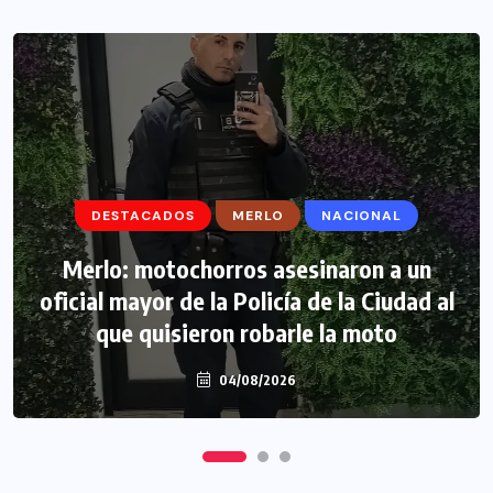
DESTACADOS
DESTACADOS
MERLO
MERLO
NACIONAL
MORÓN
Morón: se negó a declarar la funcionaria
Merlo: motochorros asesinaron a un
oficial mayor de la Policía de la Ciudad al
narco y seguirá detenida camino a
que quisieron robarle la moto
prisión preventiva
04/08/2026
04/08/2026