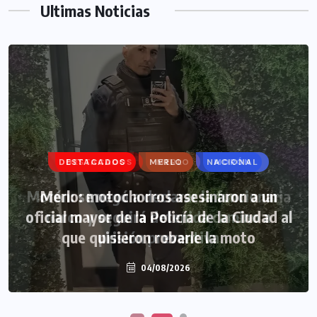
Ultimas Noticias
DESTACADOS
DESTACADOS
MERLO
MERLO
NACIONAL
MORÓN
Morón: se negó a declarar la funcionaria
Merlo: motochorros asesinaron a un
oficial mayor de la Policía de la Ciudad al
narco y seguirá detenida camino a
que quisieron robarle la moto
prisión preventiva
04/08/2026
04/08/2026