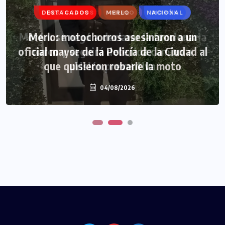
DESTACADOS
DESTACADOS
MERLO
MERLO
NACIONAL
MORÓN
Morón: se negó a declarar la funcionaria
Merlo: motochorros asesinaron a un
oficial mayor de la Policía de la Ciudad al
narco y seguirá detenida camino a
que quisieron robarle la moto
prisión preventiva
04/08/2026
04/08/2026