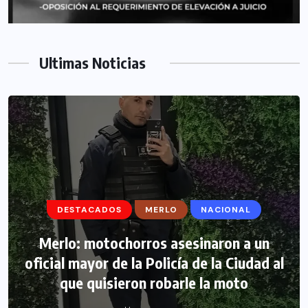
Ultimas Noticias
DESTACADOS
DESTACADOS
MERLO
MERLO
NACIONAL
MORÓN
Morón: se negó a declarar la funcionaria
Merlo: motochorros asesinaron a un
oficial mayor de la Policía de la Ciudad al
narco y seguirá detenida camino a
que quisieron robarle la moto
prisión preventiva