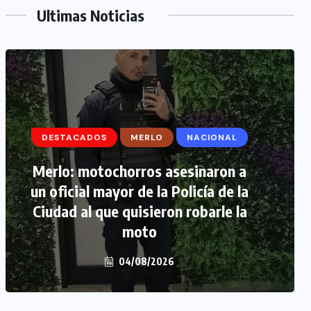
Ultimas Noticias
DESTACADOS
DESTACADOS
MERLO
MERLO
NACIONAL
MORÓN
Merlo: motochorros asesinaron a
Morón: se negó a declarar la
un oficial mayor de la Policía de la
funcionaria narco y seguirá
Ciudad al que quisieron robarle la
detenida camino a prisión
preventiva
moto
04/08/2026
04/08/2026