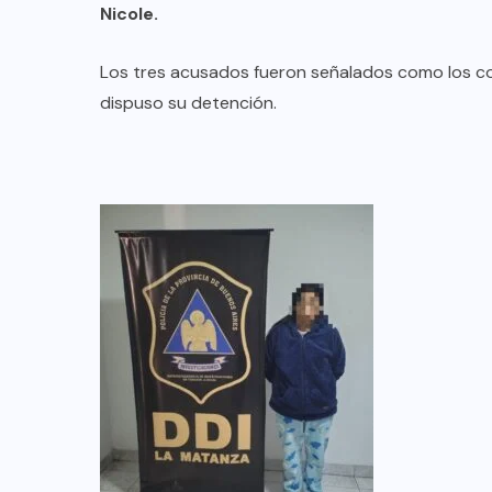
Nicole.
Los tres acusados fueron señalados como los coau
dispuso su detención.
DESTACADOS
MERLO
NACIONAL
Merlo: cayó un exgendarme
señalado como sicario del
comerciante chino asesinado en
Carapachay
03/08/2026