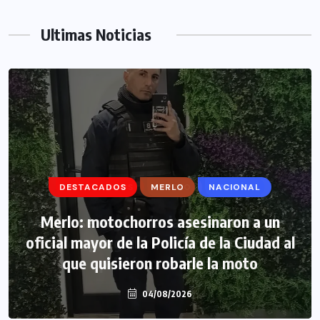
Ultimas Noticias
DESTACADOS
DESTACADOS
MERLO
MERLO
NACIONAL
MORÓN
Morón: se negó a declarar la funcionaria
Merlo: motochorros asesinaron a un
oficial mayor de la Policía de la Ciudad al
narco y seguirá detenida camino a
que quisieron robarle la moto
prisión preventiva
04/08/2026
04/08/2026