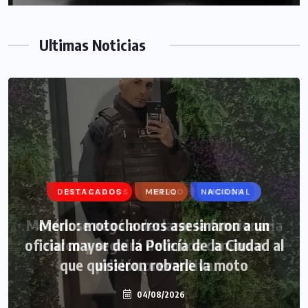
Ultimas Noticias
DESTACADOS
DESTACADOS
MERLO
MERLO
NACIONAL
MORÓN
Morón: se negó a declarar la funcionaria
Merlo: motochorros asesinaron a un
oficial mayor de la Policía de la Ciudad al
narco y seguirá detenida camino a
que quisieron robarle la moto
prisión preventiva
04/08/2026
04/08/2026