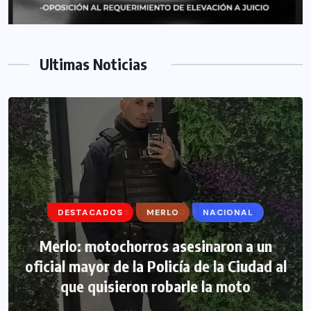
Ultimas Noticias
DESTACADOS
DESTACADOS
MERLO
MERLO
NACIONAL
MORÓN
Morón: se negó a declarar la funcionaria
Merlo: motochorros asesinaron a un
oficial mayor de la Policía de la Ciudad al
narco y seguirá detenida camino a
que quisieron robarle la moto
prisión preventiva