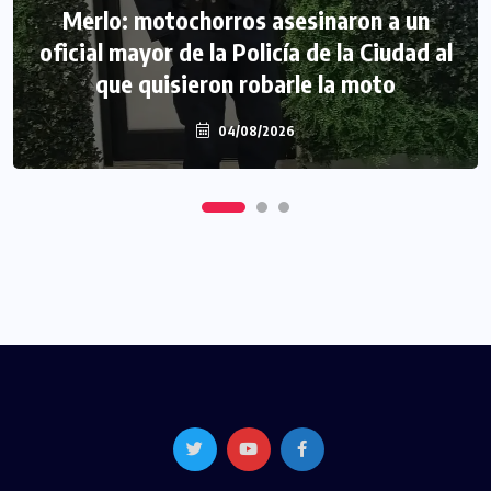
Morón: se negó a declarar la funcionaria
Merlo: motochorros asesinaron a un
oficial mayor de la Policía de la Ciudad al
narco y seguirá detenida camino a
que quisieron robarle la moto
prisión preventiva
04/08/2026
04/08/2026