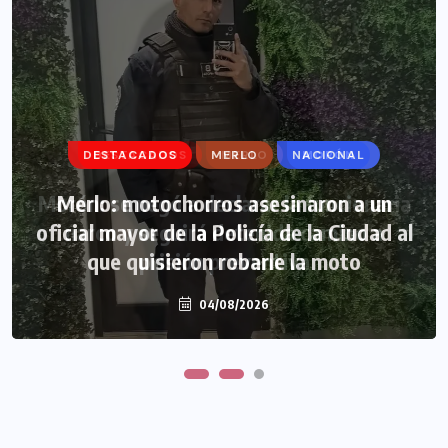
DESTACADOS
DESTACADOS
MERLO
MERLO
NACIONAL
MORÓN
Morón: se negó a declarar la funcionaria
Merlo: motochorros asesinaron a un
oficial mayor de la Policía de la Ciudad al
narco y seguirá detenida camino a
que quisieron robarle la moto
prisión preventiva
04/08/2026
04/08/2026