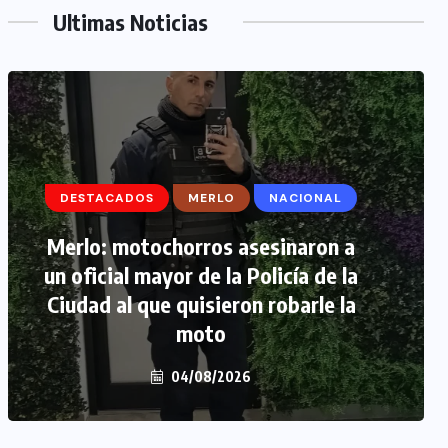
Ultimas Noticias
DESTACADOS
DESTACADOS
MERLO
MERLO
NACIONAL
MORÓN
Merlo: motochorros asesinaron a
Morón: se negó a declarar la
un oficial mayor de la Policía de la
funcionaria narco y seguirá
Ciudad al que quisieron robarle la
detenida camino a prisión
preventiva
moto
04/08/2026
04/08/2026