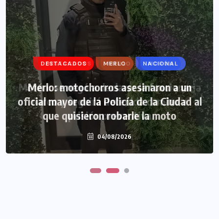
DESTACADOS
DESTACADOS
MERLO
MERLO
NACIONAL
MORÓN
Morón: se negó a declarar la funcionaria
Merlo: motochorros asesinaron a un
oficial mayor de la Policía de la Ciudad al
narco y seguirá detenida camino a
que quisieron robarle la moto
prisión preventiva
04/08/2026
04/08/2026