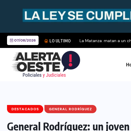
07/08/2026
La Matanza: matan a un cho
LO ULTIMO
Ho
DESTACADOS
GENERAL RODRÍGUEZ
General Rodríguez: un joven 