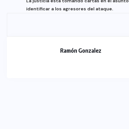
La justicia está tomando cartas en el asunto y
identificar a los agresores del ataque.
Ramón Gonzalez
DESTACADOS
MERLO
NACIONAL
Merlo: cayó un exgendarme
señalado como sicario del
comerciante chino asesinado en
Carapachay
03/08/2026