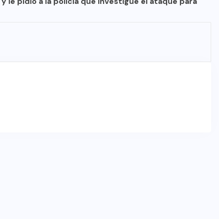
 le pidió a la policía que investigue el ataque para
DESTACADOS
MERLO
NACIONAL
Merlo: motochorros asesinaron a
un oficial mayor de la Policía de la
Ciudad al que quisieron robarle la
moto
04/08/2026