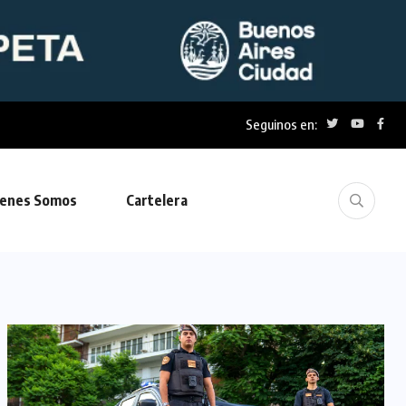
Seguinos en:
enes Somos
Cartelera