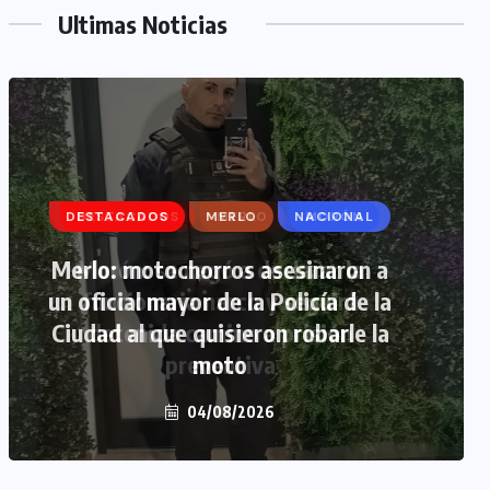
Ultimas Noticias
DESTACADOS
MERLO
MORÓN
Morón: se negó a declarar la
funcionaria narco y seguirá
detenida camino a prisión
preventiva
04/08/2026