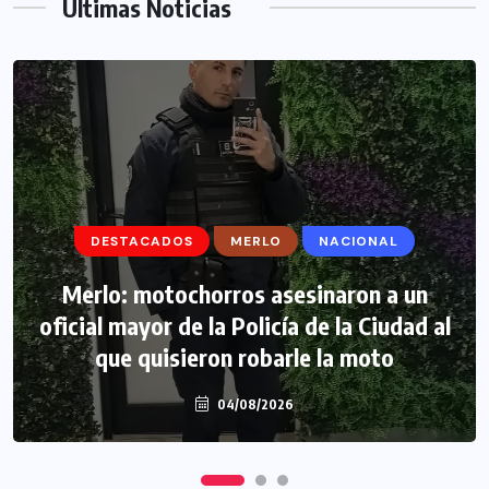
Ultimas Noticias
DESTACADOS
DESTACADOS
MERLO
MERLO
NACIONAL
MORÓN
Morón: se negó a declarar la funcionaria
Merlo: motochorros asesinaron a un
oficial mayor de la Policía de la Ciudad al
narco y seguirá detenida camino a
que quisieron robarle la moto
prisión preventiva
04/08/2026
04/08/2026