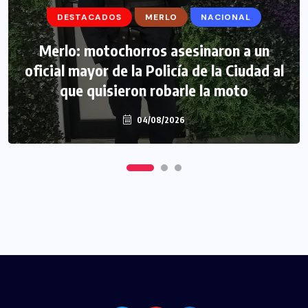
DESTACADOS
DESTACADOS
MERLO
MERLO
NACIONAL
MORÓN
Morón: se negó a declarar la funcionaria
Merlo: motochorros asesinaron a un
oficial mayor de la Policía de la Ciudad al
narco y seguirá detenida camino a
que quisieron robarle la moto
prisión preventiva
04/08/2026
04/08/2026