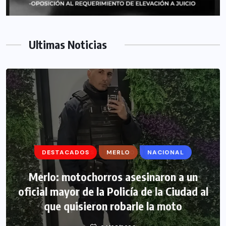
Ultimas Noticias
DESTACADOS
DESTACADOS
MERLO
MERLO
NACIONAL
MORÓN
Morón: se negó a declarar la funcionaria
Merlo: motochorros asesinaron a un
oficial mayor de la Policía de la Ciudad al
narco y seguirá detenida camino a
que quisieron robarle la moto
prisión preventiva