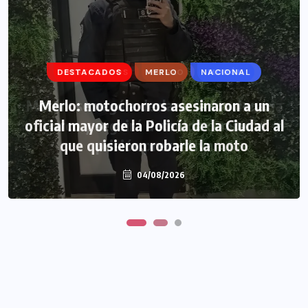
DESTACADOS
DESTACADOS
MERLO
MERLO
NACIONAL
MORÓN
Morón: se negó a declarar la funcionaria
Merlo: motochorros asesinaron a un
oficial mayor de la Policía de la Ciudad al
narco y seguirá detenida camino a
que quisieron robarle la moto
prisión preventiva
04/08/2026
04/08/2026