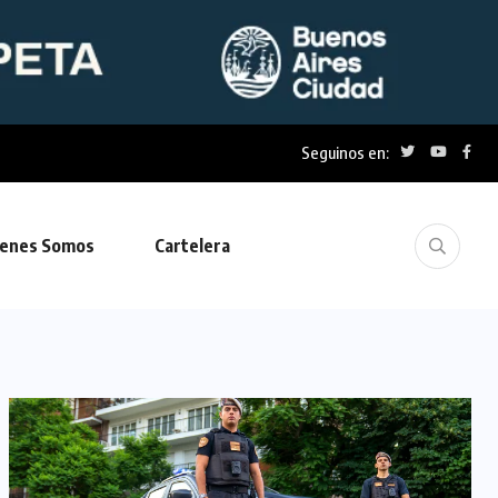
Seguinos en:
enes Somos
Cartelera