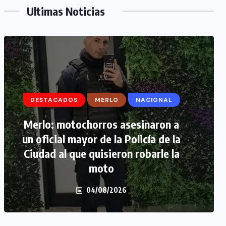
Ultimas Noticias
DESTACADOS
DESTACADOS
MERLO
MERLO
NACIONAL
MORÓN
Merlo: motochorros asesinaron a
Morón: se negó a declarar la
un oficial mayor de la Policía de la
funcionaria narco y seguirá
Ciudad al que quisieron robarle la
detenida camino a prisión
preventiva
moto
04/08/2026
04/08/2026