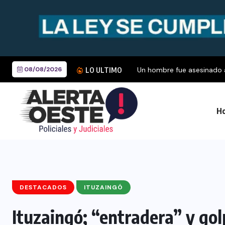
08/08/2026
Un hombre fue asesinado a 
LO ULTIMO
Ho
DESTACADOS
ITUZAINGÓ
Ituzaingó; “entradera” y golp