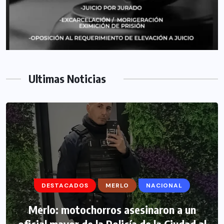
Ultimas Noticias
DESTACADOS
DESTACADOS
MERLO
MERLO
NACIONAL
MORÓN
Morón: se negó a declarar la funcionaria
Merlo: motochorros asesinaron a un