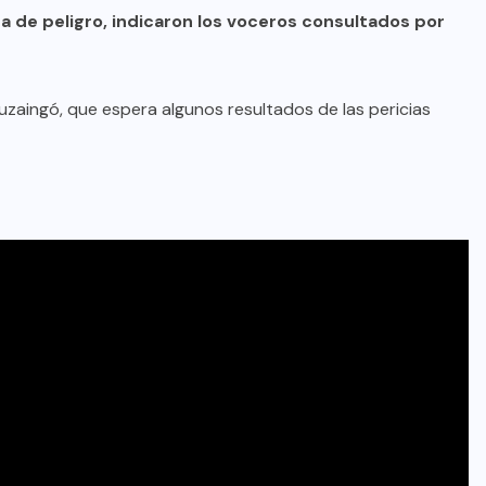
a de peligro, indicaron los voceros consultados por
tuzaingó, que espera algunos resultados de las pericias
DESTACADOS
MERLO
NACIONAL
Merlo: motochorros asesinaron a
un oficial mayor de la Policía de la
Ciudad al que quisieron robarle la
moto
04/08/2026