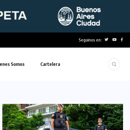
Seguinos en:
enes Somos
Cartelera