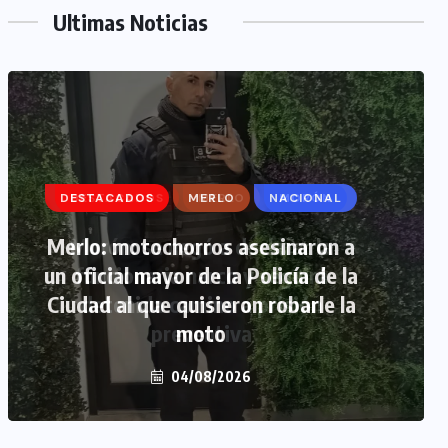
Ultimas Noticias
DESTACADOS
MERLO
MORÓN
Morón: se negó a declarar la
funcionaria narco y seguirá
detenida camino a prisión
preventiva
04/08/2026