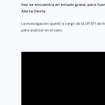
hoy se encuentra en estado grave, pero fuer
Alerta Oeste.
La investigación quedó a cargo de la UFI N°1 de I
para avanzar en el caso.
DESTACADOS
MERLO
NACIONAL
Merlo: cayó un exgendarme
señalado como sicario del
comerciante chino asesinado en
Carapachay
03/08/2026