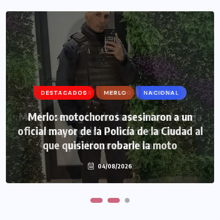
DESTACADOS
DESTACADOS
MERLO
MERLO
NACIONAL
MORÓN
Morón: se negó a declarar la funcionaria
Merlo: motochorros asesinaron a un
oficial mayor de la Policía de la Ciudad al
narco y seguirá detenida camino a
que quisieron robarle la moto
prisión preventiva
04/08/2026
04/08/2026