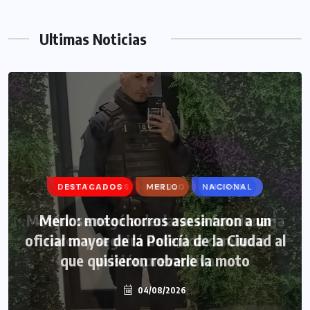
Ultimas Noticias
DESTACADOS
DESTACADOS
MERLO
MERLO
NACIONAL
MORÓN
Morón: se negó a declarar la funcionaria
Merlo: motochorros asesinaron a un
oficial mayor de la Policía de la Ciudad al
narco y seguirá detenida camino a
que quisieron robarle la moto
prisión preventiva
04/08/2026
04/08/2026