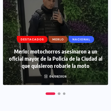
DESTACADOS
DESTACADOS
MERLO
MERLO
NACIONAL
MORÓN
Morón: se negó a declarar la funcionaria
Merlo: motochorros asesinaron a un
oficial mayor de la Policía de la Ciudad al
narco y seguirá detenida camino a
que quisieron robarle la moto
prisión preventiva
04/08/2026
04/08/2026