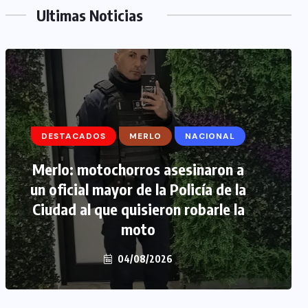
Ultimas Noticias
DESTACADOS
DESTACADOS
MERLO
MERLO
NACIONAL
MORÓN
Merlo: motochorros asesinaron a
Morón: se negó a declarar la
un oficial mayor de la Policía de la
funcionaria narco y seguirá
Ciudad al que quisieron robarle la
detenida camino a prisión
preventiva
moto
04/08/2026
04/08/2026