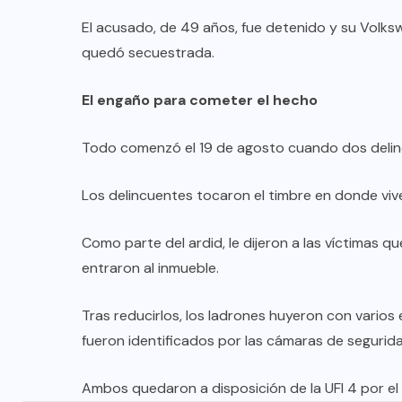
El acusado, de 49 años, fue detenido y su Volks
quedó secuestrada.
El engaño para cometer el hecho
Todo comenzó el 19 de agosto cuando dos delinc
DESTACADOS
MERLO
NACIONAL
Los delincuentes tocaron el timbre en donde vi
Merlo: cayó un exgendarme
Como parte del ardid, le dijeron a las víctimas 
señalado como sicario del
entraron al inmueble.
comerciante chino asesinado en
Carapachay
Tras reducirlos, los ladrones huyeron con varios
03/08/2026
fueron identificados por las cámaras de segurid
Ambos quedaron a disposición de la UFI 4 por el