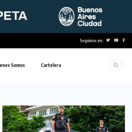
Seguinos en:
enes Somos
Cartelera