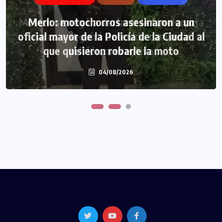
Morón: se negó a declarar la funcionaria
Merlo: motochorros asesinaron a un
oficial mayor de la Policía de la Ciudad al
narco y seguirá detenida camino a
que quisieron robarle la moto
prisión preventiva
04/08/2026
04/08/2026