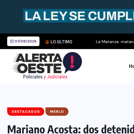
07/08/2026
La Matanza: matan a un cho
LO ULTIMO
Ho
DESTACADOS
MERLO
Mariano Acosta: dos detenid