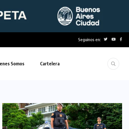
Seguinos en:
enes Somos
Cartelera