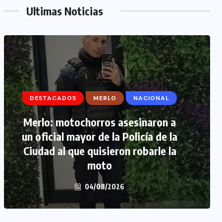
Ultimas Noticias
DESTACADOS
DESTACADOS
MERLO
MERLO
NACIONAL
MORÓN
Merlo: motochorros asesinaron a
Morón: se negó a declarar la
un oficial mayor de la Policía de la
funcionaria narco y seguirá
Ciudad al que quisieron robarle la
detenida camino a prisión
preventiva
moto
04/08/2026
04/08/2026