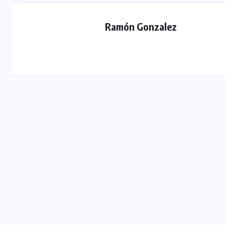
Ramón Gonzalez
DESTACADOS
MERLO
NACIONAL
Merlo: cayó un exgendarme
señalado como sicario del
comerciante chino asesinado en
Carapachay
03/08/2026