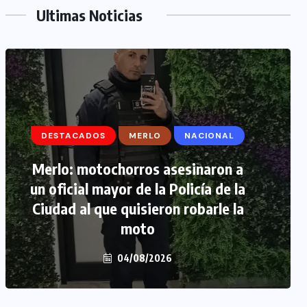
Ultimas Noticias
DESTACADOS
DESTACADOS
MERLO
MERLO
NACIONAL
MORÓN
Merlo: motochorros asesinaron a
Morón: se negó a declarar la
un oficial mayor de la Policía de la
funcionaria narco y seguirá
Ciudad al que quisieron robarle la
detenida camino a prisión
preventiva
moto
04/08/2026
04/08/2026