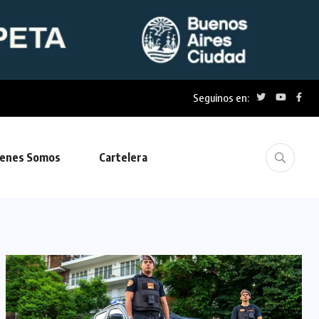
Seguinos en:
enes Somos
Cartelera