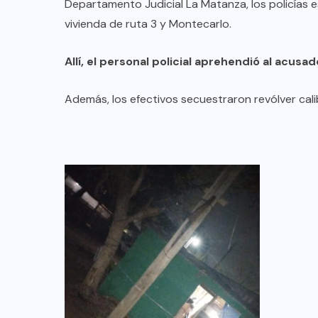
Departamento Judicial La Matanza, los policías
vivienda de ruta 3 y Montecarlo.
Allí, el personal policial aprehendió al acusa
Además, los efectivos secuestraron revólver cali
DESTACADOS
MERLO
NACIONAL
Merlo: cayó un exgendarme
señalado como sicario del
comerciante chino asesinado en
Carapachay
03/08/2026