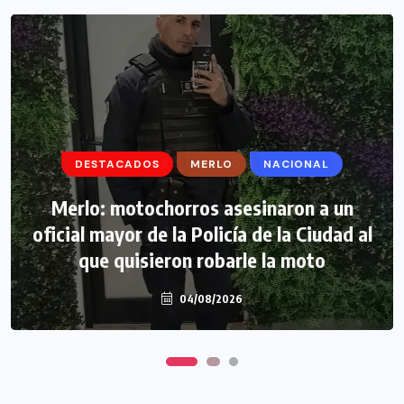
DESTACADOS
DESTACADOS
MERLO
MERLO
NACIONAL
MORÓN
Morón: se negó a declarar la funcionaria
Merlo: motochorros asesinaron a un
oficial mayor de la Policía de la Ciudad al
narco y seguirá detenida camino a
que quisieron robarle la moto
prisión preventiva
04/08/2026
04/08/2026