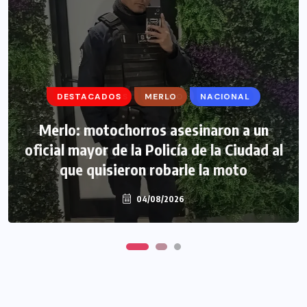
DESTACADOS
DESTACADOS
MERLO
MERLO
NACIONAL
MORÓN
Morón: se negó a declarar la funcionaria
Merlo: motochorros asesinaron a un
oficial mayor de la Policía de la Ciudad al
narco y seguirá detenida camino a
que quisieron robarle la moto
prisión preventiva
04/08/2026
04/08/2026