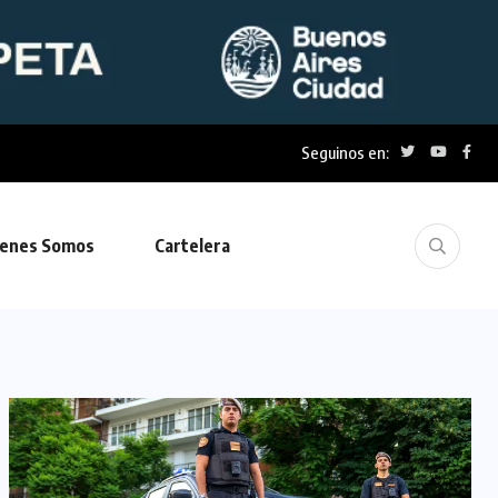
Seguinos en:
enes Somos
Cartelera