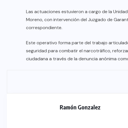
Las actuaciones estuvieron a cargo de la Unidad
Moreno, con intervención del Juzgado de Garantía
correspondiente.
Este operativo forma parte del trabajo articulado
seguridad para combatir el narcotráfico, reforzar
DESTACADOS
MERLO
NACIONAL
ciudadana a través de la denuncia anónima como
Merlo: cayó un exgendarme
señalado como sicario del
comerciante chino asesinado en
Carapachay
Ramón Gonzalez
03/08/2026