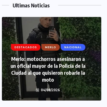
Ultimas Noticias
DESTACADOS
DESTACADOS
MERLO
MERLO
NACIONAL
MORÓN
Merlo: motochorros asesinaron a
Morón: se negó a declarar la
un oficial mayor de la Policía de la
funcionaria narco y seguirá
Ciudad al que quisieron robarle la
detenida camino a prisión
preventiva
moto
04/08/2026
04/08/2026