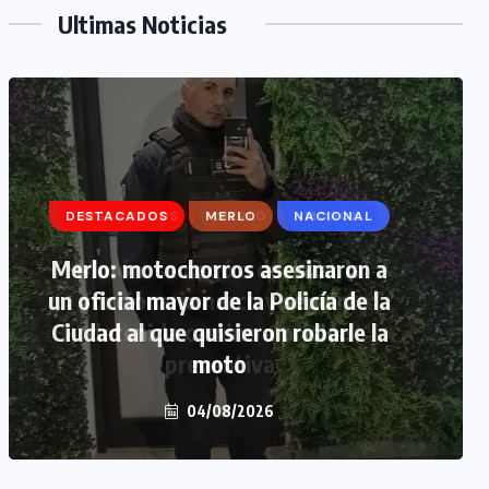
Ultimas Noticias
DESTACADOS
MERLO
MORÓN
Morón: se negó a declarar la
funcionaria narco y seguirá
detenida camino a prisión
preventiva
04/08/2026