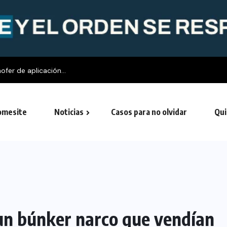
fer de aplicación...
mesite
Noticias
Casos para no olvidar
Qui
un búnker narco que vendían