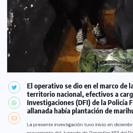
El operativo se dio en el marco de l
territorio nacional, efectivos a ca
Investigaciones (DFI) de la Policía 
allanada había plantación de marih
La presente investigación tuvo inicio en diciembre
proveniente del Juzgado de Garantías N°3 del 