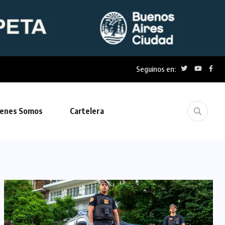
Seguinos en:
enes Somos
Cartelera