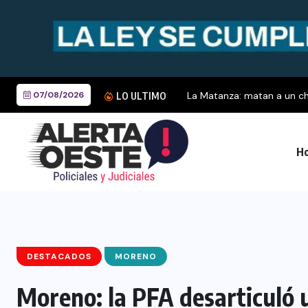
07/08/2026
La Matanza: matan a un cho
LO ULTIMO
Ho
DESTACADOS
MORENO
Moreno: la PFA desarticuló 