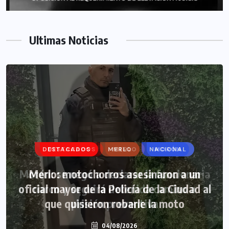
Ultimas Noticias
DESTACADOS
DESTACADOS
MERLO
MERLO
NACIONAL
MORÓN
Morón: se negó a declarar la funcionaria
Merlo: motochorros asesinaron a un
oficial mayor de la Policía de la Ciudad al
narco y seguirá detenida camino a
que quisieron robarle la moto
prisión preventiva
04/08/2026
04/08/2026