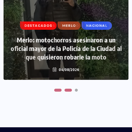
DESTACADOS
DESTACADOS
MERLO
MERLO
NACIONAL
MORÓN
Morón: se negó a declarar la funcionaria
Merlo: motochorros asesinaron a un
oficial mayor de la Policía de la Ciudad al
narco y seguirá detenida camino a
que quisieron robarle la moto
prisión preventiva
04/08/2026
04/08/2026