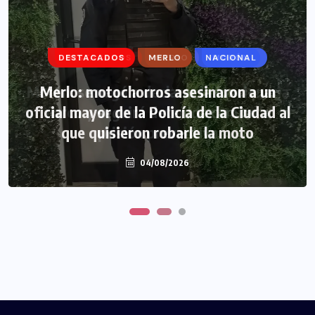
DESTACADOS
DESTACADOS
MERLO
MERLO
NACIONAL
MORÓN
Morón: se negó a declarar la funcionaria
Merlo: motochorros asesinaron a un
oficial mayor de la Policía de la Ciudad al
narco y seguirá detenida camino a
que quisieron robarle la moto
prisión preventiva
04/08/2026
04/08/2026