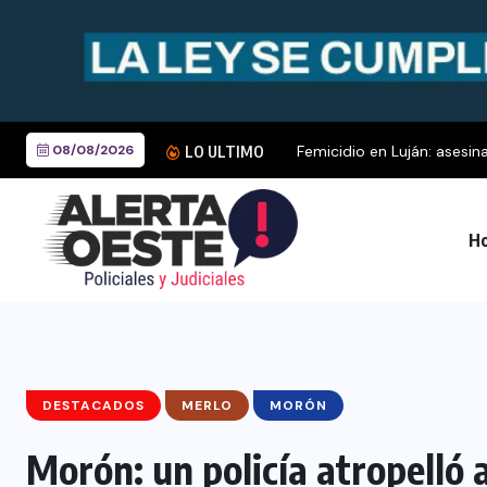
08/08/2026
Femicidio en Luján: asesina
LO ULTIMO
Ho
DESTACADOS
MERLO
MORÓN
Morón: un policía atropelló