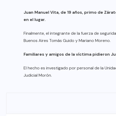
Juan Manuel Vita, de 19 años, primo de Zárat
en el lugar.
Finalmente, el integrante de la fuerza de seguri
Buenos Aires Tomás Guido y Mariano Moreno.
DESTACADOS
MERLO
NACIONAL
Familiares y amigos de la víctima pidieron J
Merlo: cayó un exgendarme
El hecho es investigado por personal de la Unida
señalado como sicario del
Judicial Morón.
comerciante chino asesinado en
Carapachay
03/08/2026