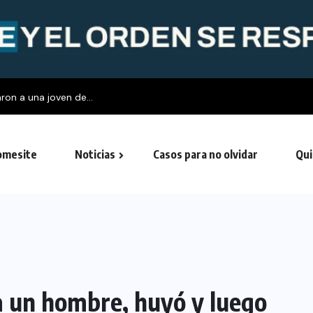
ron a una joven de...
mesite
Noticias
Casos para no olvidar
Qui
 a un hombre, huyó y luego