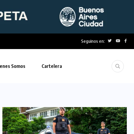
Seguinos en:
enes Somos
Cartelera