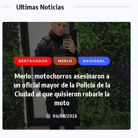
Ultimas Noticias
DESTACADOS
DESTACADOS
MERLO
MERLO
NACIONAL
MORÓN
Merlo: motochorros asesinaron a
Morón: se negó a declarar la
un oficial mayor de la Policía de la
funcionaria narco y seguirá
Ciudad al que quisieron robarle la
detenida camino a prisión
preventiva
moto
04/08/2026
04/08/2026