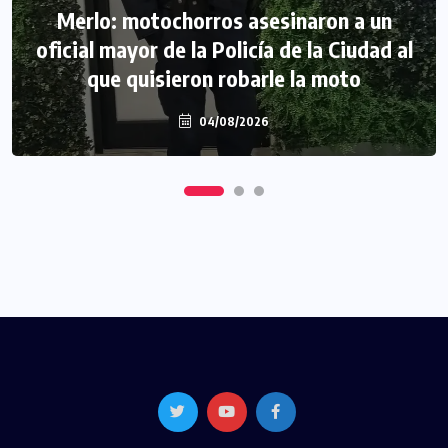
Morón: se negó a declarar la funcionaria
Merlo: motochorros asesinaron a un
oficial mayor de la Policía de la Ciudad al
narco y seguirá detenida camino a
que quisieron robarle la moto
prisión preventiva
04/08/2026
04/08/2026