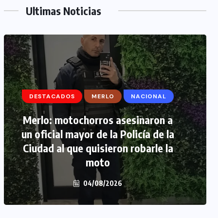
Ultimas Noticias
DESTACADOS
DESTACADOS
MERLO
MERLO
NACIONAL
MORÓN
Merlo: motochorros asesinaron a
Morón: se negó a declarar la
un oficial mayor de la Policía de la
funcionaria narco y seguirá
Ciudad al que quisieron robarle la
detenida camino a prisión
preventiva
moto
04/08/2026
04/08/2026