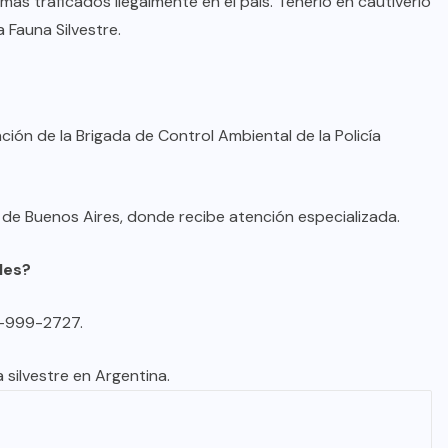
más traficados ilegalmente en el país. Tenerlo en cautiverio
 Fauna Silvestre.
ción de la Brigada de Control Ambiental de la Policía
 de Buenos Aires, donde recibe atención especializada.
les?
0-999-2727.
 silvestre en Argentina.