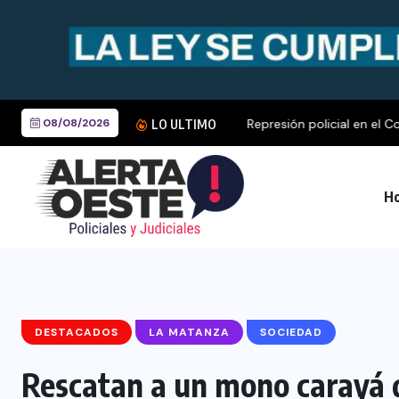
08/08/2026
Represión policial en el Co
LO ULTIMO
Ho
DESTACADOS
LA MATANZA
SOCIEDAD
Rescatan a un mono carayá q