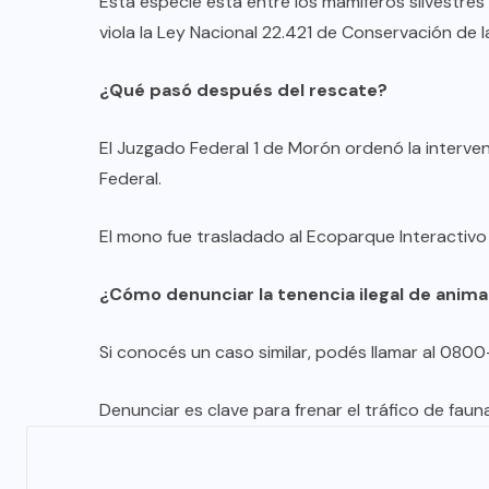
Esta especie está entre los mamíferos silvestres 
viola la Ley Nacional 22.421 de Conservación de la
¿Qué pasó después del rescate?
El Juzgado Federal 1 de Morón ordenó la interven
Federal.
DESTACADOS
MERLO
NACIONAL
El mono fue trasladado al Ecoparque Interactivo
Merlo: cayó un exgendarme
¿Cómo denunciar la tenencia ilegal de anima
señalado como sicario del
comerciante chino asesinado en
Si conocés un caso similar, podés llamar al 080
Carapachay
Denunciar es clave para frenar el tráfico de fauna
03/08/2026