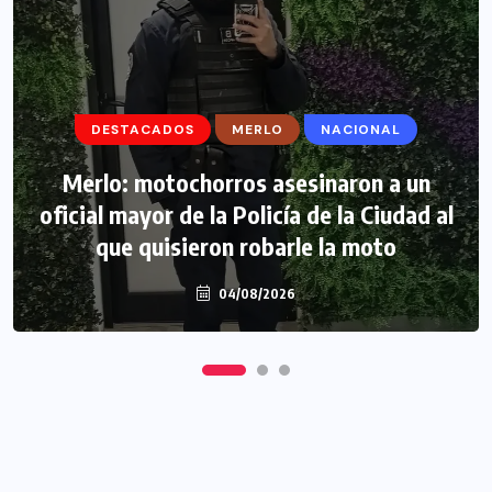
DESTACADOS
DESTACADOS
MERLO
MERLO
NACIONAL
MORÓN
Morón: se negó a declarar la funcionaria
Merlo: motochorros asesinaron a un
oficial mayor de la Policía de la Ciudad al
narco y seguirá detenida camino a
que quisieron robarle la moto
prisión preventiva
04/08/2026
04/08/2026