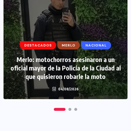
DESTACADOS
DESTACADOS
MERLO
MERLO
NACIONAL
MORÓN
Morón: se negó a declarar la funcionaria
Merlo: motochorros asesinaron a un
oficial mayor de la Policía de la Ciudad al
narco y seguirá detenida camino a
que quisieron robarle la moto
prisión preventiva
04/08/2026
04/08/2026