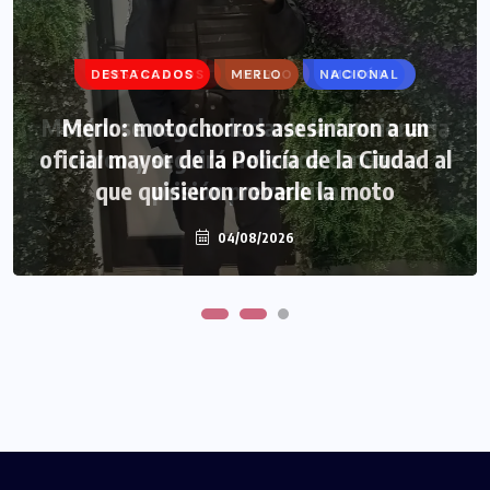
DESTACADOS
DESTACADOS
MERLO
MERLO
NACIONAL
MORÓN
Morón: se negó a declarar la funcionaria
Merlo: motochorros asesinaron a un
oficial mayor de la Policía de la Ciudad al
narco y seguirá detenida camino a
que quisieron robarle la moto
prisión preventiva
04/08/2026
04/08/2026